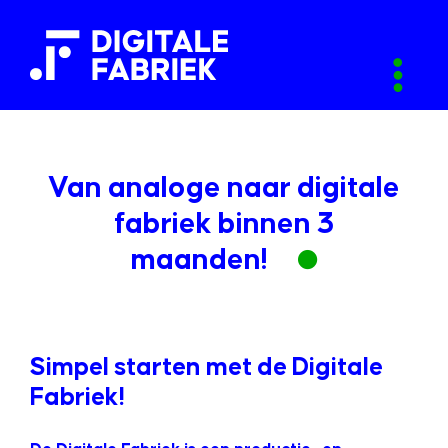
Van analoge naar digitale
fabriek binnen 3
maanden!
Simpel starten met de Digitale
Fabriek!