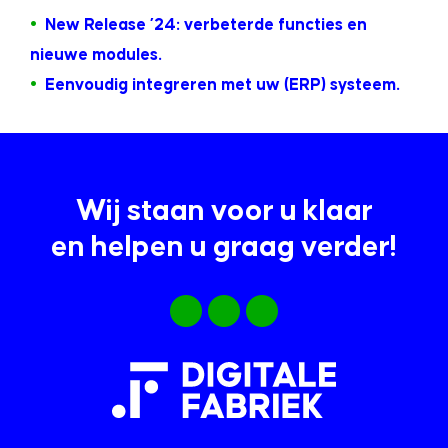
•
New Release ’24: verbeterde functies en
nieuwe modules.
•
Eenvoudig integreren met uw (ERP) systeem.
Wij staan voor u klaar
en helpen u graag verder!