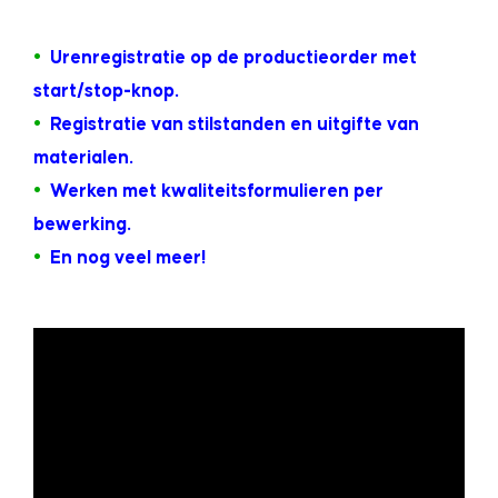
.
•
Urenregistratie op de productieorder met
start/stop-knop.
•
Registratie van stilstanden en uitgifte van
materialen.
•
Werken met kwaliteitsformulieren per
bewerking.
•
En nog veel meer!