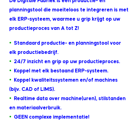
De Digitale Fabriek is een productie- en
planningstool die moeiteloos te integreren is met
elk ERP-systeem, waarmee u grip krijgt op uw
productieproces van A tot Z!
•
Standaard productie- en planningstool voor
elk productiebedrijf.
•
24/7 inzicht en grip op uw productieproces.
•
Koppel met elk bestaand ERP-systeem.
•
Koppel kwaliteitssystemen en/of machines
(bijv. CAD of LIMS).
•
Realtime data over machine(uren), stilstanden
en materiaalverbruik.
•
GEEN complexe implementatie!
.