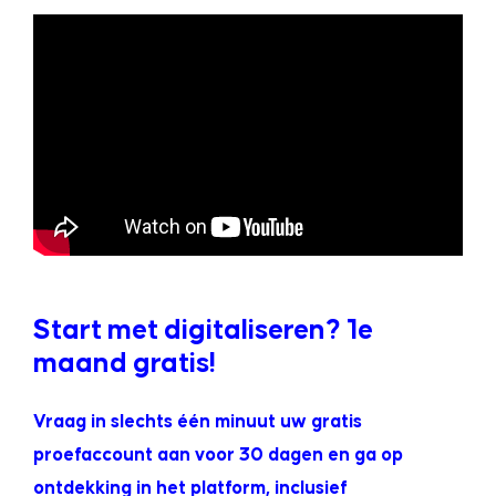
.
Start met digitaliseren? 1e
maand gratis!
Vraag in slechts één minuut uw gratis
proefaccount aan voor 30 dagen en ga op
ontdekking in het platform, inclusief