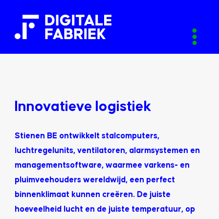
Innovatieve logistiek
Stienen BE ontwikkelt stalcomputers,
luchtregelunits, ventilatoren, alarmsystemen en
managementsoftware, waarmee varkens- en
pluimveehouders wereldwijd, een perfect
binnenklimaat kunnen creëren. De juiste
hoeveelheid lucht en de juiste temperatuur, op