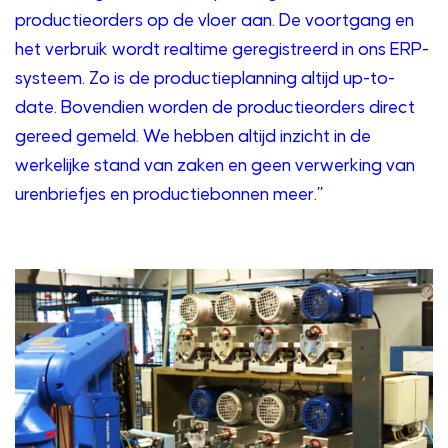
productieorders op de vloer aan. De voortgang en
het verbruik wordt realtime geregistreerd in ons ERP-
systeem. Zo is de productieplanning altijd up-to-
date. Bovendien worden de productieorders direct
gereed gemeld. We hebben altijd inzicht in de
werkelijke stand van zaken en geen verwerking van
urenbriefjes en productiebonnen meer.”